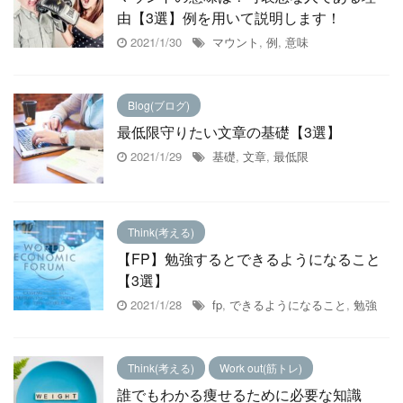
由【3選】例を用いて説明します！
2021/1/30
マウント
,
例
,
意味
Blog(ブログ)
最低限守りたい文章の基礎【3選】
2021/1/29
基礎
,
文章
,
最低限
Think(考える)
【FP】勉強するとできるようになること
【3選】
2021/1/28
fp
,
できるようになること
,
勉強
Think(考える)
Work out(筋トレ)
誰でもわかる痩せるために必要な知識