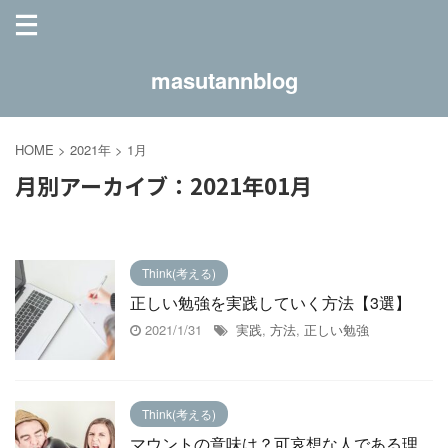
masutannblog
HOME
>
2021年
>
1月
月別アーカイブ：2021年01月
Think(考える)
正しい勉強を実践していく方法【3選】
2021/1/31
実践
,
方法
,
正しい勉強
Think(考える)
マウントの意味は？可哀想な人である理