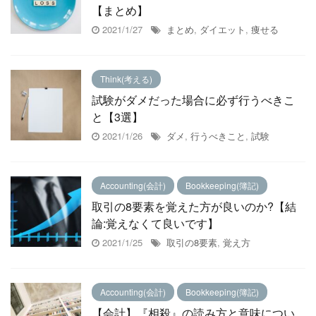
【まとめ】
2021/1/27
まとめ
,
ダイエット
,
痩せる
Think(考える)
試験がダメだった場合に必ず行うべきこ
と【3選】
2021/1/26
ダメ
,
行うべきこと
,
試験
Accounting(会計)
Bookkeeping(簿記)
取引の8要素を覚えた方が良いのか?【結
論:覚えなくて良いです】
2021/1/25
取引の8要素
,
覚え方
Accounting(会計)
Bookkeeping(簿記)
【会計】『相殺』の読み方と意味につい