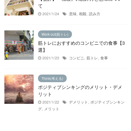
て
2021/1/24
意味
,
相殺
,
読み方
Work out(筋トレ)
筋トレにおすすめのコンビニでの食事【3
選】
2021/1/23
コンビニ
,
筋トレ
,
食事
Think(考える)
ポジティブシンキングのメリット・デメ
リット
2021/1/22
デメリット
,
ポジティブシンキン
グ
,
メリット