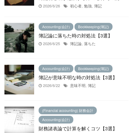
2026/6/26
初心者
,
勉強
,
簿記
Accounting(会計)
Bookkeeping(簿記)
簿記論に落ちた時の対処法【3選】
2026/6/25
簿記論
,
落ちた
Accounting(会計)
Bookkeeping(簿記)
簿記が意味不明な時の対処法【3選】
2026/6/22
意味不明
,
簿記
(Financial accounting) 財務会計
Accounting(会計)
財務諸表論で計算を解くコツ【3選】