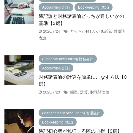
Accounting(会計)
Bookkeeping(簿記)
簿記論と財務諸表論どっちが難しいかの
基準【3選】
2026/7/24
どっちが難しい
,
簿記論
,
財務諸
表論
(Financial accounting) 財務会計
Accounting(会計)
財務諸表論の計算を簡単にこなす方法【3
選】
2026/7/23
簡単
,
計算
,
財務諸表論
(Management Accounting) 管理会計
Bookkeeping(簿記)
簿記初心者が勉強する際の心得【3選】