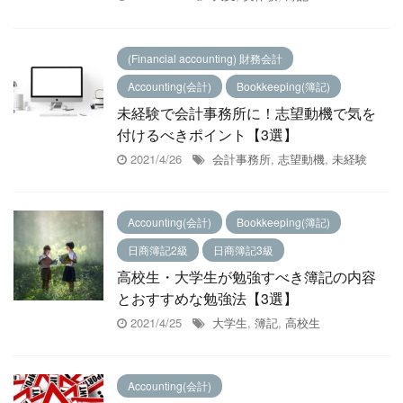
(Financial accounting) 財務会計
Accounting(会計)
Bookkeeping(簿記)
未経験で会計事務所に！志望動機で気を
付けるべきポイント【3選】
2021/4/26
会計事務所
,
志望動機
,
未経験
Accounting(会計)
Bookkeeping(簿記)
日商簿記2級
日商簿記3級
高校生・大学生が勉強すべき簿記の内容
とおすすめな勉強法【3選】
2021/4/25
大学生
,
簿記
,
高校生
Accounting(会計)