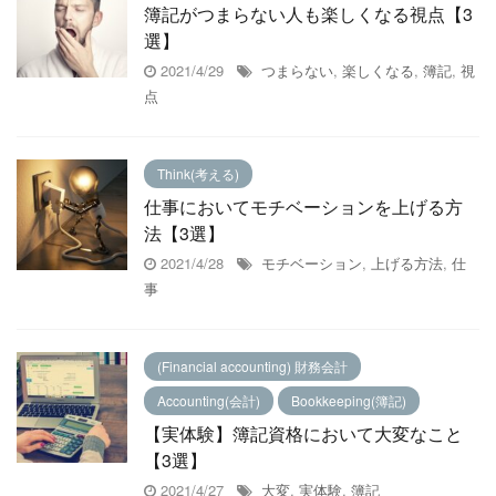
簿記がつまらない人も楽しくなる視点【3
選】
2021/4/29
つまらない
,
楽しくなる
,
簿記
,
視
点
Think(考える)
仕事においてモチベーションを上げる方
法【3選】
2021/4/28
モチベーション
,
上げる方法
,
仕
事
(Financial accounting) 財務会計
Accounting(会計)
Bookkeeping(簿記)
【実体験】簿記資格において大変なこと
【3選】
2021/4/27
大変
,
実体験
,
簿記