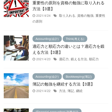
重要性の原則を資格の勉強に取り入れる
方法【3選】
2021/4/24
取り入れる
,
資格の勉強
,
重要性
の原則
Accounting(会計)
Think(考える)
適応力と順応力の違いとは？適応力を鍛
える方法【3選】
2021/4/23
適応力
,
鍛える方法
,
順応力
Accounting(会計)
Bookkeeping(簿記)
簿記の勉強を継続する方法【3選】
2021/4/22
方法
,
簿記
,
継続
(Financial accounting) 財務会計