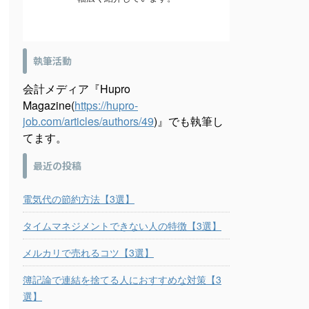
執筆活動
会計メディア『Hupro
Magazine(
https://hupro-
job.com/articles/authors/49
)』でも執筆し
てます。
最近の投稿
電気代の節約方法【3選】
タイムマネジメントできない人の特徴【3選】
メルカリで売れるコツ【3選】
簿記論で連結を捨てる人におすすめな対策【3
選】