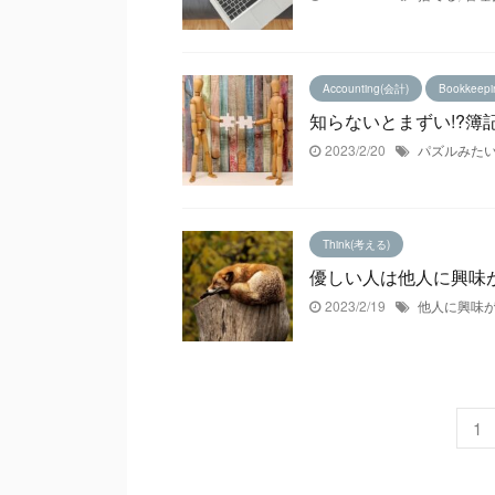
Accounting(会計)
Bookkeep
知らないとまずい!?簿
2023/2/20
パズルみた
Think(考える)
優しい人は他人に興味
2023/2/19
他人に興味
1