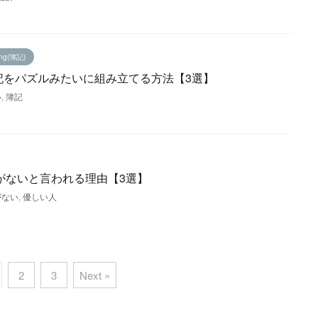
ing(簿記)
記をパズルみたいに組み立てる方法【3選】
い
,
簿記
がないと言われる理由【3選】
がない
,
優しい人
2
3
Next »