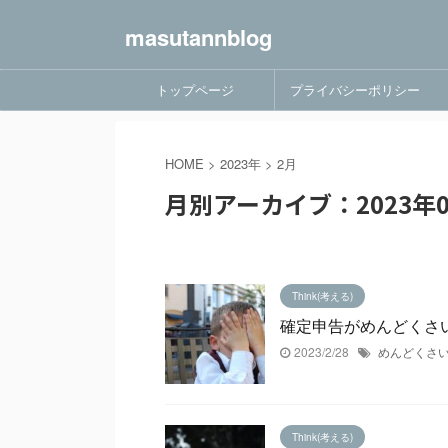
masutannblog
トップページ
プライバシーポリシー
HOME
>
2023年
>
2月
月別アーカイブ：2023年0
Think(考える)
確定申告がめんどくさ
2023/2/28
めんどくさ
Think(考える)