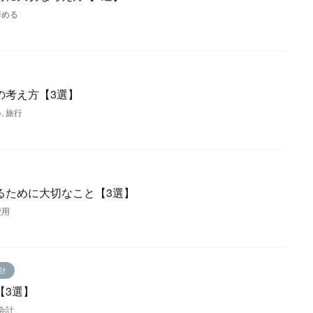
辞める
の考え方【3選】
い
,
旅行
るために大切なこと【3選】
費用
会計
【3選】
会計