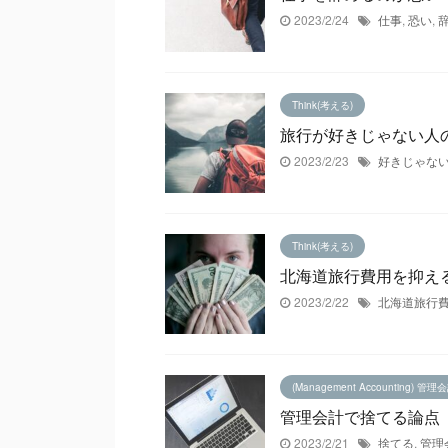
2023/2/24
仕事
,
恐い
,
Think(考える)
旅行が好きじゃない人
2023/2/23
好きじゃな
Think(考える)
北海道旅行費用を抑え
2023/2/22
北海道旅行
(Management Accounting) 管理
管理会計で捨てる論点
2023/2/21
捨てる
,
管理