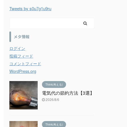
Tweets by s0u7g1u9ru
メタ情報
ログイン
投稿フィード
コメントフィード
WordPress.org
Think(考える)
電気代の節約方法【3選】
2026/8/6
Think(考える)