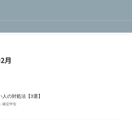
2月
い人の対処法【3選】
い
,
確定申告