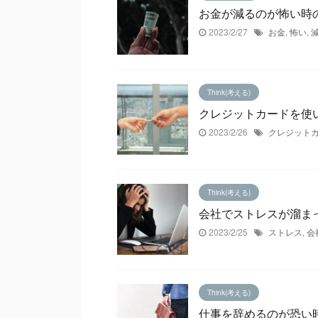
お金が減るのが怖い時
2023/2/27
お金
,
怖い
,
Think(考える)
クレジットカードを使
2023/2/26
クレジット
Think(考える)
会社でストレスが溜ま
2023/2/25
ストレス
,
会
Think(考える)
仕事を辞めるのが恐い