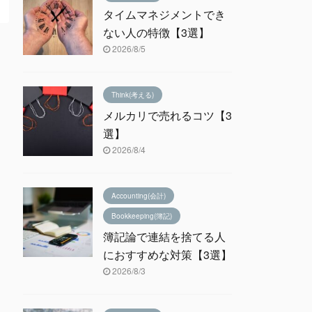
タイムマネジメントでき
ない人の特徴【3選】
2026/8/5
Think(考える)
メルカリで売れるコツ【3
選】
2026/8/4
Accounting(会計)
Bookkeeping(簿記)
簿記論で連結を捨てる人
におすすめな対策【3選】
2026/8/3