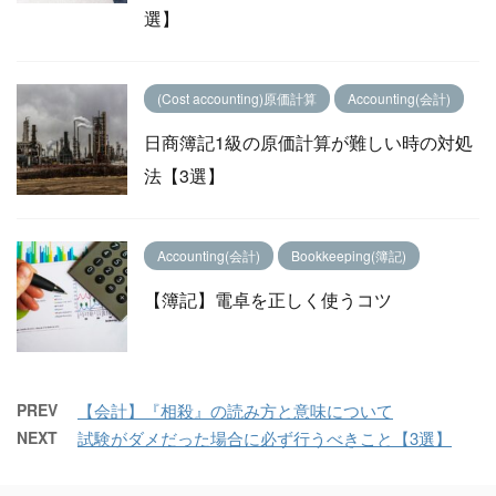
選】
(Cost accounting)原価計算
Accounting(会計)
日商簿記1級の原価計算が難しい時の対処
法【3選】
Accounting(会計)
Bookkeeping(簿記)
【簿記】電卓を正しく使うコツ
PREV
【会計】『相殺』の読み方と意味について
NEXT
試験がダメだった場合に必ず行うべきこと【3選】