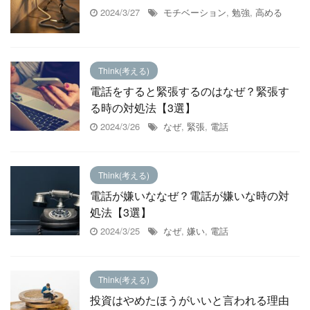
2024/3/27
モチベーション
,
勉強
,
高める
Think(考える)
電話をすると緊張するのはなぜ？緊張す
る時の対処法【3選】
2024/3/26
なぜ
,
緊張
,
電話
Think(考える)
電話が嫌いななぜ？電話が嫌いな時の対
処法【3選】
2024/3/25
なぜ
,
嫌い
,
電話
Think(考える)
投資はやめたほうがいいと言われる理由