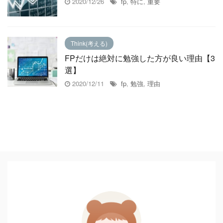
2020/12/26
fp
,
特に
,
重要
Think(考える)
FPだけは絶対に勉強した方が良い理由【3
選】
2020/12/11
fp
,
勉強
,
理由