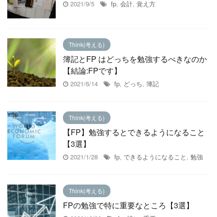
2021/9/5
fp
,
会計
,
覚え方
Think(考える)
簿記とFP はどっちを勉強するべきなのか
【結論:FPです】
2021/6/14
fp
,
どっち
,
簿記
Think(考える)
【FP】勉強するとできるようになること
【3選】
2021/1/28
fp
,
できるようになること
,
勉強
Think(考える)
FPの勉強で特に重要なところ【3選】