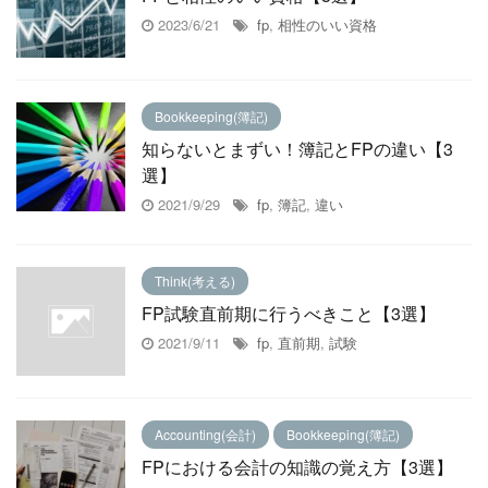
2023/6/21
fp
,
相性のいい資格
Bookkeeping(簿記)
知らないとまずい！簿記とFPの違い【3
選】
2021/9/29
fp
,
簿記
,
違い
Think(考える)
FP試験直前期に行うべきこと【3選】
2021/9/11
fp
,
直前期
,
試験
Accounting(会計)
Bookkeeping(簿記)
FPにおける会計の知識の覚え方【3選】