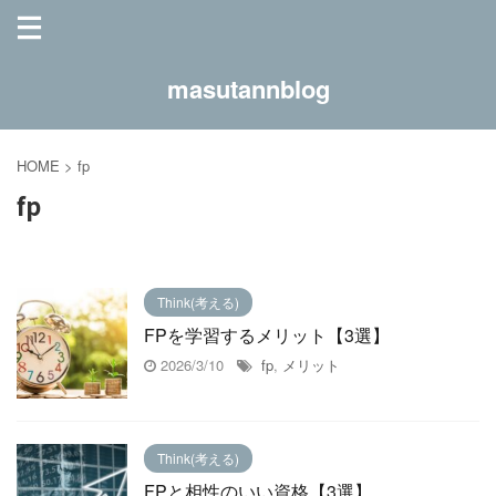
masutannblog
HOME
>
fp
fp
Think(考える)
FPを学習するメリット【3選】
2026/3/10
fp
,
メリット
Think(考える)
FPと相性のいい資格【3選】