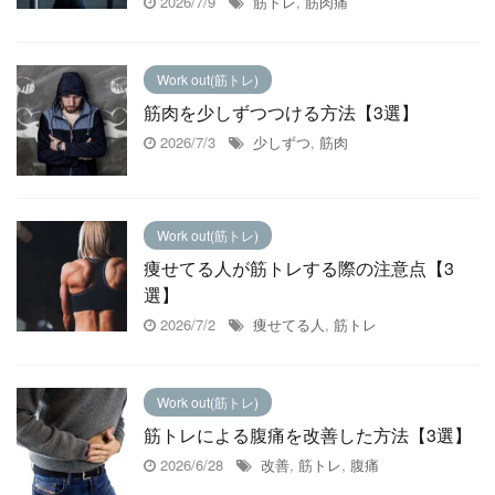
2026/7/9
筋トレ
,
筋肉痛
Work out(筋トレ)
筋肉を少しずつつける方法【3選】
2026/7/3
少しずつ
,
筋肉
Work out(筋トレ)
痩せてる人が筋トレする際の注意点【3
選】
2026/7/2
痩せてる人
,
筋トレ
Work out(筋トレ)
筋トレによる腹痛を改善した方法【3選】
2026/6/28
改善
,
筋トレ
,
腹痛