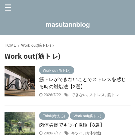
masutannblog
HOME
>
Work out(筋トレ)
>
Work out(筋トレ)
Work out(筋トレ)
筋トレができないことでストレスを感じ
る時の対処法【3選】
2026/7/22
できない
,
ストレス
,
筋トレ
Think(考える)
Work out(筋トレ)
肉体労働でキツイ職種【3選】
2026/7/17
キツイ
,
肉体労働