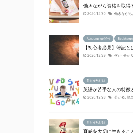
働きながら資格を取得
2020/12/30
働きながら
Accounting(会計)
Bookkeep
【初心者必見】簿記と
2020/12/29
何か
,
分か
Think(考える)
英語が苦手な人の特徴
2020/12/28
分かる
,
簡
Think(考える)
直感を大切に生きるこ