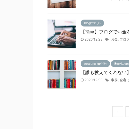
Blog(ブログ)
【簡単】ブログでお金
2020/12/23
お金
,
ブロ
Accounting(会計)
Bookkeep
【誰も教えてくれない
2020/12/22
事前
,
全容
,
1