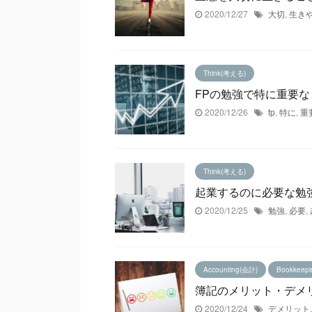
2020/12/27
大切
,
生き
Think(考える)
FPの勉強で特に重要な
2020/12/26
fp
,
特に
,
重
Think(考える)
起業するのに必要な勉
2020/12/25
勉強
,
必要
,
Accounting(会計)
Bookkeep
簿記のメリット・デメ
2020/12/24
デメリット