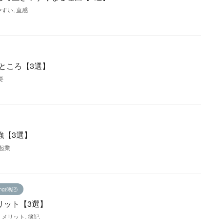
やすい
,
直感
ところ【3選】
要
強【3選】
起業
ing(簿記)
リット【3選】
,
メリット
,
簿記