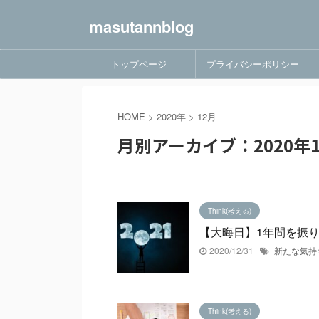
masutannblog
トップページ
プライバシーポリシー
HOME
>
2020年
>
12月
月別アーカイブ：2020年1
Think(考える)
【大晦日】1年間を振
2020/12/31
新たな気持
Think(考える)