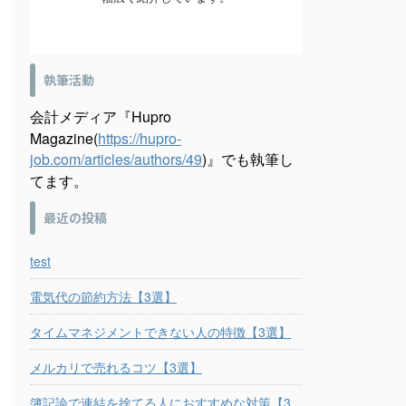
執筆活動
会計メディア『Hupro
Magazine(
https://hupro-
job.com/articles/authors/49
)』でも執筆し
てます。
最近の投稿
test
電気代の節約方法【3選】
タイムマネジメントできない人の特徴【3選】
メルカリで売れるコツ【3選】
簿記論で連結を捨てる人におすすめな対策【3