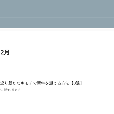
2月
り返り新たなキモチで新年を迎える方法【3選】
ち
,
新年
,
迎える