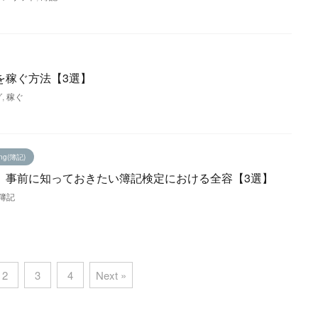
を稼ぐ方法【3選】
グ
,
稼ぐ
ing(簿記)
】事前に知っておきたい簿記検定における全容【3選】
簿記
2
3
4
Next »