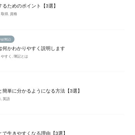
するためのポイント【3選】
,
取得
,
資格
ing(簿記)
は何かわかりやすく説明します
りやすく
,
簿記とは
と簡単に分かるようになる方法【3選】
単
,
英語
とで生きやすくなる理由【3選】