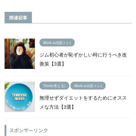
関連記事
Work out(筋トレ)
ジム初心者が恥ずかしい時に行うべき改
善策【3選】
Think(考える)
Work out(筋トレ)
無理せずダイエットをするためにオスス
メな方法【3選】
スポンサーリンク