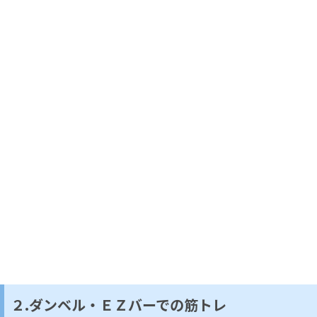
２.ダンベル・ＥＺバーでの筋トレ