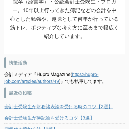
院卒（経営学）・公認会計士受験生・ブロガ
ー。10年以上行ってきた簿記などの会計を中
心とした勉強や、趣味として何年か行っている
筋トレ、ポジティブな考え方に至るまで幅広く
紹介しています。
執筆活動
会計メディア『Hupro Magazine(
https://hupro-
job.com/articles/authors/49
)』でも執筆してます。
最近の投稿
会計士受験生が財務諸表論を受ける時のコツ【3選】
会計士受験生が簿記論を受けるコツ【3選】
電気代の節約方法【3選】