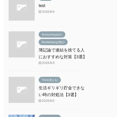
test
2026/8/4
Accounting(会計)
Bookkeeping(簿記)
簿記論で連結を捨てる人
におすすめな対策【3選】
2026/8/3
Think(考える)
生活ギリギリ貯金できな
い時の対処法【3選】
2026/8/2