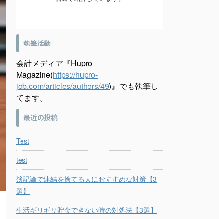
執筆活動
会計メディア『Hupro
Magazine(
https://hupro-
job.com/articles/authors/49
)』でも執筆し
てます。
最近の投稿
Test
test
簿記論で連結を捨てる人におすすめな対策【3
選】
生活ギリギリ貯金できない時の対処法【3選】