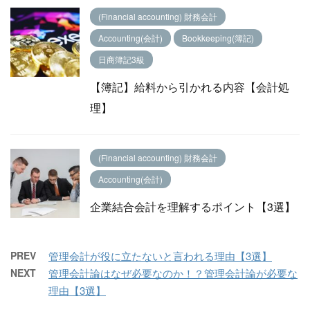
(Financial accounting) 財務会計
Accounting(会計)
Bookkeeping(簿記)
日商簿記3級
【簿記】給料から引かれる内容【会計処
理】
(Financial accounting) 財務会計
Accounting(会計)
企業結合会計を理解するポイント【3選】
PREV
管理会計が役に立たないと言われる理由【3選】
NEXT
管理会計論はなぜ必要なのか！？管理会計論が必要な
理由【3選】