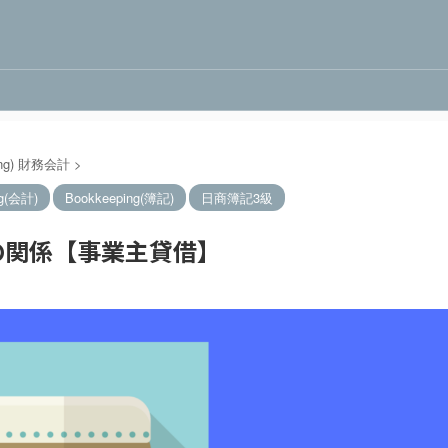
nting) 財務会計
>
ng(会計)
Bookkeeping(簿記)
日商簿記3級
の関係【事業主貸借】