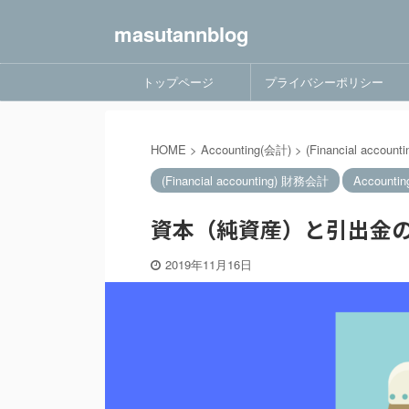
masutannblog
トップページ
プライバシーポリシー
HOME
>
Accounting(会計)
>
(Financial accou
(Financial accounting) 財務会計
Accounti
資本（純資産）と引出金
2019年11月16日