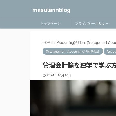
masutannblog
トップページ
プライバシーポリシー
HOME
>
Accounting(会計)
>
(Management Acc
(Management Accounting) 管理会計
Accou
管理会計論を独学で学ぶ方
2024年10月10日