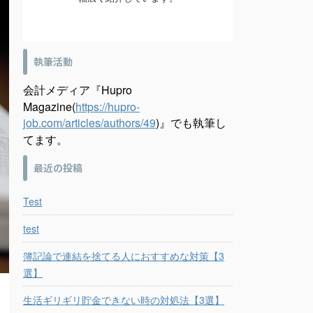
執筆活動
会計メディア『Hupro
Magazine(
https://hupro-
job.com/articles/authors/49
)』でも執筆し
てます。
最近の投稿
Test
test
簿記論で連結を捨てる人におすすめな対策【3
選】
生活ギリギリ貯金できない時の対処法【3選】