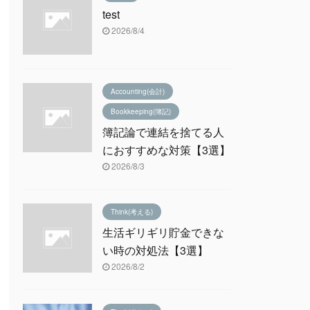
test
2026/8/4
Accounting(会計)
Bookkeeping(簿記)
簿記論で連結を捨てる人
におすすめな対策【3選】
2026/8/3
Think(考える)
生活ギリギリ貯金できな
い時の対処法【3選】
2026/8/2