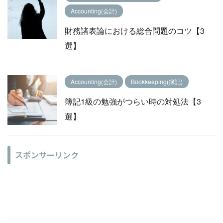
Accounting(会計)
財務諸表論における総合問題のコツ【3
選】
Accounting(会計)
Bookkeeping(簿記)
簿記1級の勉強がつらい時の対処法【3
選】
スポンサーリンク