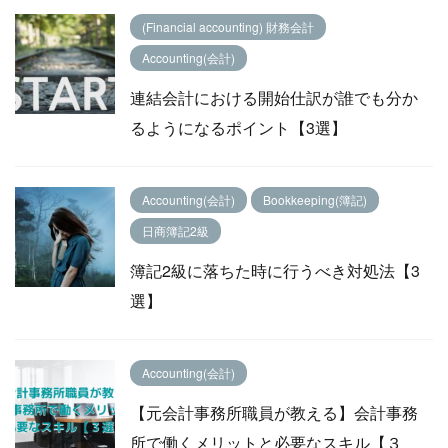
(Financial accounting) 財務会計
Accounting(会計)
連結会計における開始仕訳が誰でも分か
るようになるポイント【3選】
Accounting(会計)
Bookkeeping(簿記)
日商簿記2級
簿記2級に落ちた時に行うべき対処法【3
選】
Accounting(会計)
【元会計事務所職員が教える】会計事務
所で働くメリットと必要なスキル【３