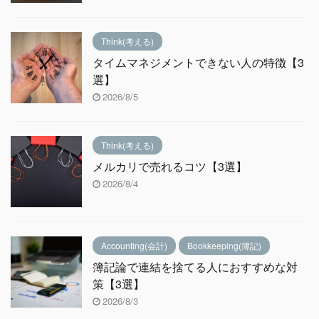
Think(考える)
タイムマネジメントできない人の特徴【3
選】
2026/8/5
Think(考える)
メルカリで売れるコツ【3選】
2026/8/4
Accounting(会計)
Bookkeeping(簿記)
簿記論で連結を捨てる人におすすめな対
策【3選】
2026/8/3