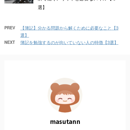
選】
PREV
【簿記】分かる問題から解くために必要なこと【3
選】
NEXT
簿記を勉強するのが向いていない人の特徴【3選】
masutann