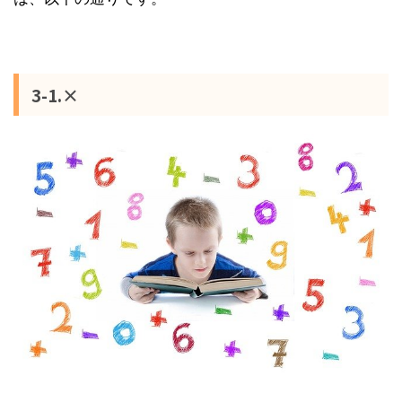
3-1.×