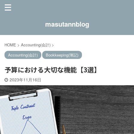
masutannblog
HOME
>
Accounting(会計)
>
Accounting(会計)
Bookkeeping(簿記)
予算における大切な機能【3選】
2023年11月16日