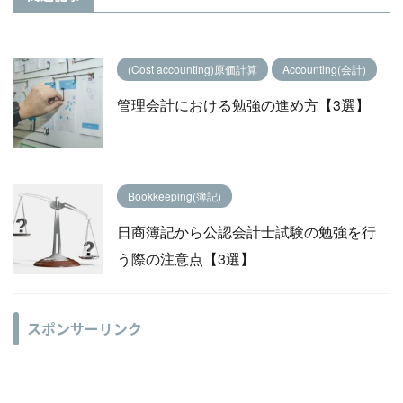
(Cost accounting)原価計算
Accounting(会計)
管理会計における勉強の進め方【3選】
Bookkeeping(簿記)
日商簿記から公認会計士試験の勉強を行
う際の注意点【3選】
スポンサーリンク