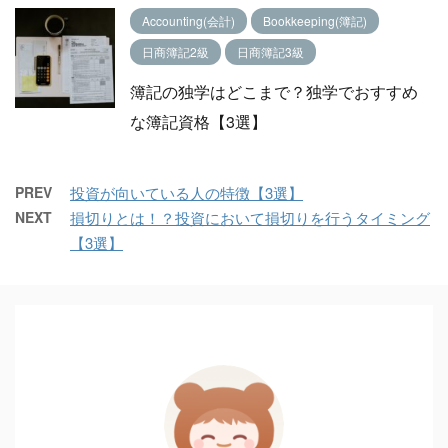
Accounting(会計)
Bookkeeping(簿記)
日商簿記2級
日商簿記3級
簿記の独学はどこまで？独学でおすすめ
な簿記資格【3選】
PREV
投資が向いている人の特徴【3選】
NEXT
損切りとは！？投資において損切りを行うタイミング
【3選】