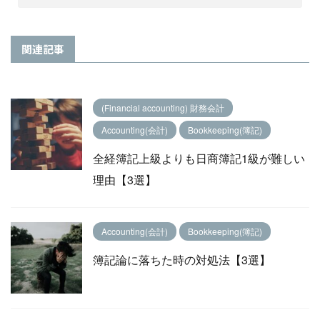
関連記事
(Financial accounting) 財務会計
Accounting(会計)
Bookkeeping(簿記)
全経簿記上級よりも日商簿記1級が難しい
理由【3選】
Accounting(会計)
Bookkeeping(簿記)
簿記論に落ちた時の対処法【3選】