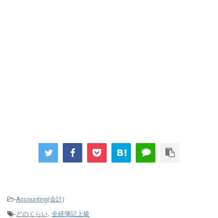
-
Accounting(会計)
-
どのくらい
,
全経簿記上級