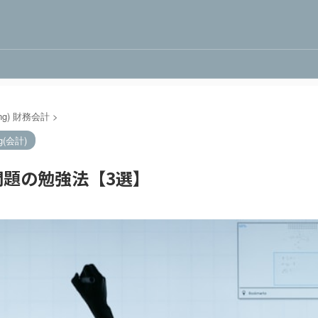
nting) 財務会計
>
ng(会計)
題の勉強法【3選】