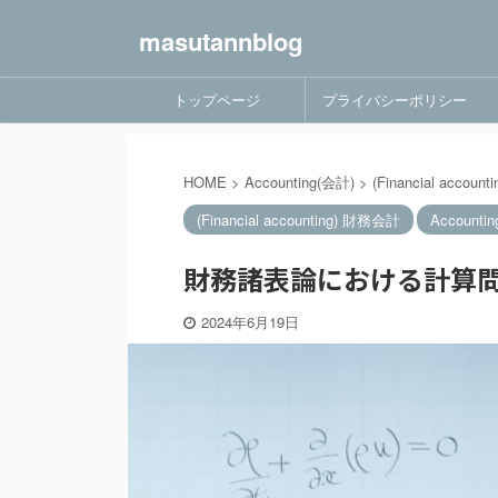
masutannblog
トップページ
プライバシーポリシー
HOME
>
Accounting(会計)
>
(Financial accou
(Financial accounting) 財務会計
Accounti
財務諸表論における計算問
2024年6月19日