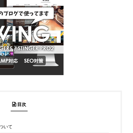
目次
ついて