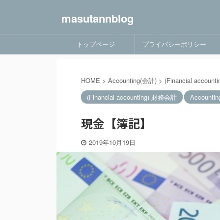
masutannblog
トップページ
プライバシーポリシー
HOME
>
Accounting(会計)
>
(Financial accou
(Financial accounting) 財務会計
Accounti
現金【簿記】
2019年10月19日