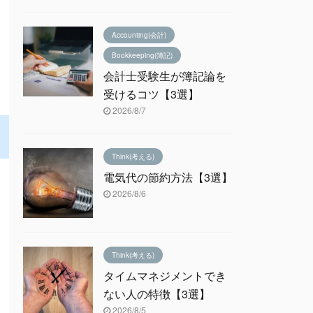
Accounting(会計)
Bookkeeping(簿記)
会計士受験生が簿記論を
受けるコツ【3選】
2026/8/7
Think(考える)
電気代の節約方法【3選】
2026/8/6
Think(考える)
タイムマネジメントでき
ない人の特徴【3選】
2026/8/5