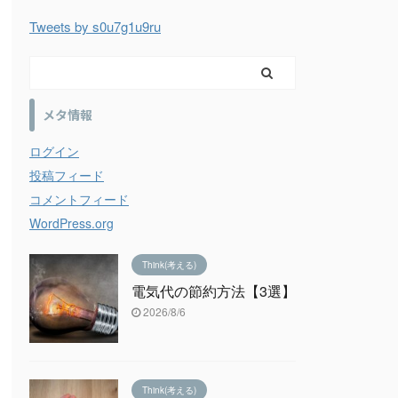
Tweets by s0u7g1u9ru
メタ情報
ログイン
投稿フィード
コメントフィード
WordPress.org
Think(考える)
電気代の節約方法【3選】
2026/8/6
Think(考える)