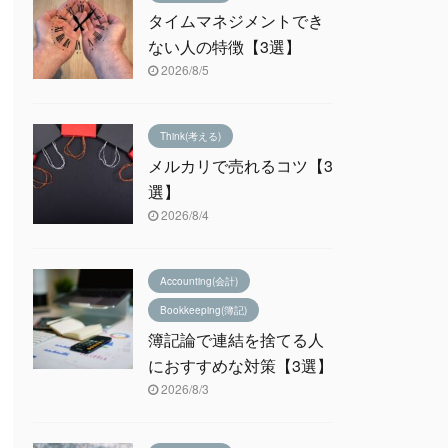
タイムマネジメントでき
ない人の特徴【3選】
2026/8/5
Think(考える)
メルカリで売れるコツ【3
選】
2026/8/4
Accounting(会計)
Bookkeeping(簿記)
簿記論で連結を捨てる人
におすすめな対策【3選】
2026/8/3