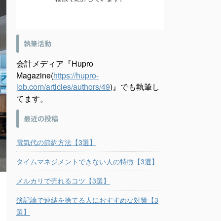
執筆活動
会計メディア『Hupro
Magazine(
https://hupro-
job.com/articles/authors/49
)』でも執筆し
てます。
最近の投稿
電気代の節約方法【3選】
タイムマネジメントできない人の特徴【3選】
メルカリで売れるコツ【3選】
簿記論で連結を捨てる人におすすめな対策【3
選】