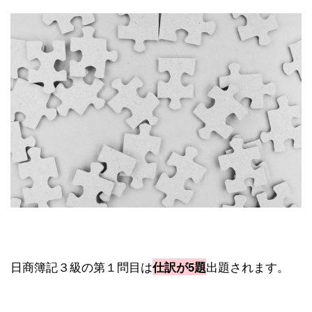
日商簿記３級の第１問目は
出題されます。
仕訳が5題