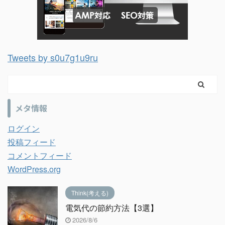
Tweets by s0u7g1u9ru
メタ情報
ログイン
投稿フィード
コメントフィード
WordPress.org
Think(考える)
電気代の節約方法【3選】
2026/8/6