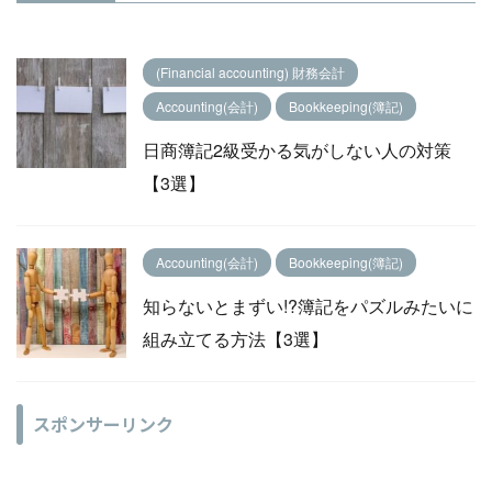
(Financial accounting) 財務会計
Accounting(会計)
Bookkeeping(簿記)
日商簿記2級受かる気がしない人の対策
【3選】
Accounting(会計)
Bookkeeping(簿記)
知らないとまずい!?簿記をパズルみたいに
組み立てる方法【3選】
スポンサーリンク