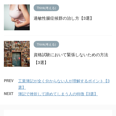
Think(考える)
過敏性腸症候群の治し方【3選】
Think(考える)
資格試験において緊張しないための方法
【3選】
PREV
工業簿記が全く分からない人が理解するポイント【3
選】
NEXT
簿記で挫折して諦めてしまう人の特徴【3選】