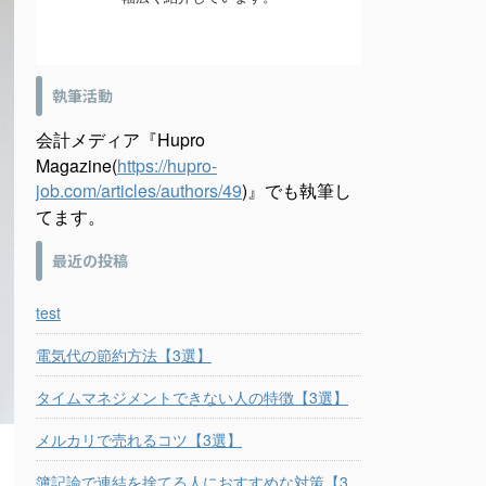
執筆活動
会計メディア『Hupro
Magazine(
https://hupro-
job.com/articles/authors/49
)』でも執筆し
てます。
最近の投稿
test
電気代の節約方法【3選】
タイムマネジメントできない人の特徴【3選】
メルカリで売れるコツ【3選】
簿記論で連結を捨てる人におすすめな対策【3