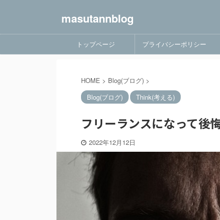
masutannblog
トップページ
プライバシーポリシー
HOME
>
Blog(ブログ)
>
Blog(ブログ)
Think(考える)
フリーランスになって後悔
2022年12月12日