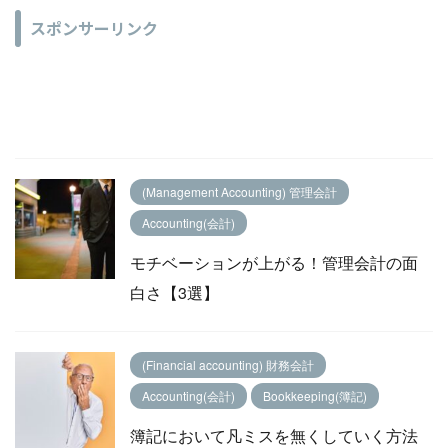
スポンサーリンク
(Management Accounting) 管理会計
Accounting(会計)
モチベーションが上がる！管理会計の面
白さ【3選】
(Financial accounting) 財務会計
Accounting(会計)
Bookkeeping(簿記)
簿記において凡ミスを無くしていく方法