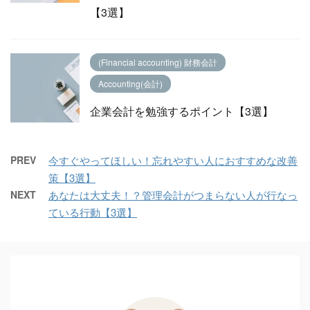
【3選】
(Financial accounting) 財務会計
Accounting(会計)
企業会計を勉強するポイント【3選】
PREV
今すぐやってほしい！忘れやすい人におすすめな改善
策【3選】
NEXT
あなたは大丈夫！？管理会計がつまらない人が行なっ
ている行動【3選】