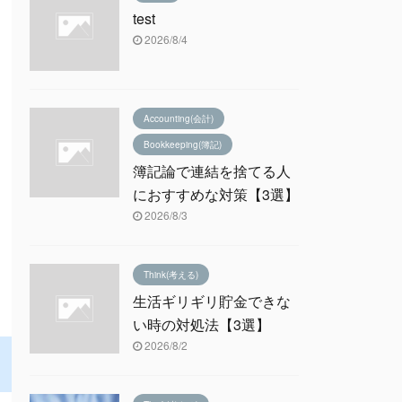
test
2026/8/4
Accounting(会計)
Bookkeeping(簿記)
簿記論で連結を捨てる人
におすすめな対策【3選】
2026/8/3
Think(考える)
生活ギリギリ貯金できな
い時の対処法【3選】
2026/8/2