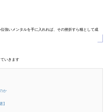
。
い位強いメンタルを手に入れれば、その挫折すら糧として成
していきます
のか
選】