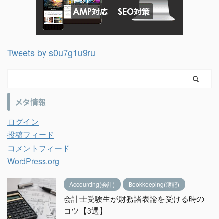
Tweets by s0u7g1u9ru
メタ情報
ログイン
投稿フィード
コメントフィード
WordPress.org
Accounting(会計)
Bookkeeping(簿記)
会計士受験生が財務諸表論を受ける時の
コツ【3選】