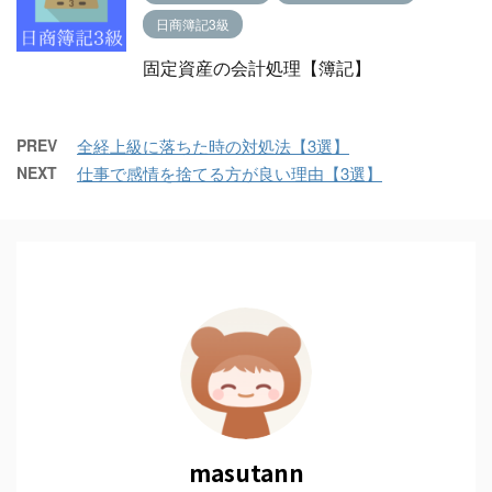
日商簿記3級
固定資産の会計処理【簿記】
PREV
全経上級に落ちた時の対処法【3選】
NEXT
仕事で感情を捨てる方が良い理由【3選】
masutann