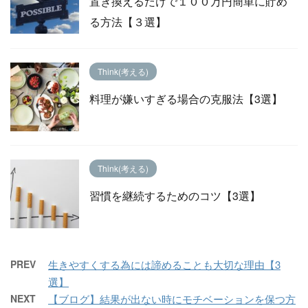
置き換えるだけで１００万円簡単に貯め
る方法【３選】
Think(考える)
料理が嫌いすぎる場合の克服法【3選】
Think(考える)
習慣を継続するためのコツ【3選】
PREV
生きやすくする為には諦めることも大切な理由【3
選】
NEXT
【ブログ】結果が出ない時にモチベーションを保つ方