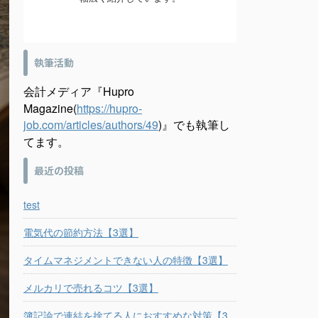
執筆活動
会計メディア『Hupro
Magazine(
https://hupro-
job.com/articles/authors/49
)』でも執筆し
てます。
最近の投稿
test
電気代の節約方法【3選】
タイムマネジメントできない人の特徴【3選】
メルカリで売れるコツ【3選】
簿記論で連結を捨てる人におすすめな対策【3