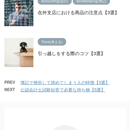
Accounting(会計)
Bookkeeping(簿記)
在外支店における商品の注意点【3選】
Think(考える)
引っ越しをする際のコツ【3選】
PREV
簿記で挫折して諦めてしまう人の特徴【3選】
NEXT
公認会計士試験短答で必要な持ち物【5選】