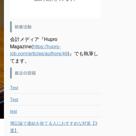
執筆活動
会計メディア『Hupro
Magazine(
https://hupro-
job.com/articles/authors/49
)』でも執筆し
てます。
最近の投稿
Test
Test
test
簿記論で連結を捨てる人におすすめな対策【3
選】