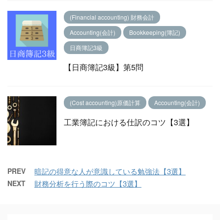
(Financial accounting) 財務会計
Accounting(会計)
Bookkeeping(簿記)
日商簿記3級
【日商簿記3級】第5問
(Cost accounting)原価計算
Accounting(会計)
工業簿記における仕訳のコツ【3選】
PREV
暗記の得意な人が意識している勉強法【3選】
NEXT
財務分析を行う際のコツ【3選】