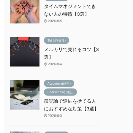
タイムマネジメントでき
ない人の特徴【3選】
2026/8/5
Think(考える)
メルカリで売れるコツ【3
選】
2026/8/4
Accounting(会計)
Bookkeeping(簿記)
簿記論で連結を捨てる人
におすすめな対策【3選】
2026/8/3