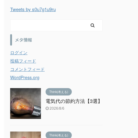
Tweets by s0u7g1u9ru
メタ情報
ログイン
投稿フィード
コメントフィード
WordPress.org
Think(考える)
電気代の節約方法【3選】
2026/8/6
Think(考える)