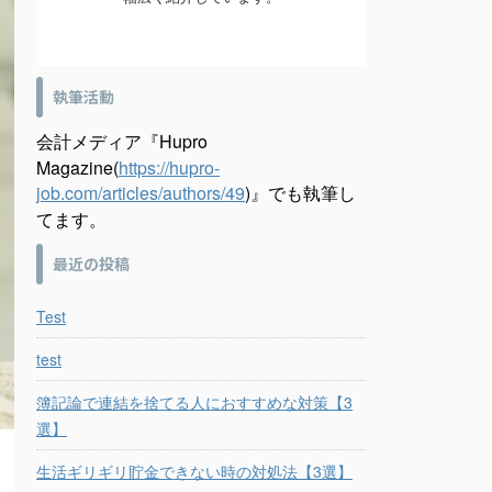
執筆活動
会計メディア『Hupro
Magazine(
https://hupro-
job.com/articles/authors/49
)』でも執筆し
てます。
最近の投稿
Test
test
簿記論で連結を捨てる人におすすめな対策【3
選】
生活ギリギリ貯金できない時の対処法【3選】