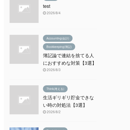
test
2026/8/4
Accounting(会計)
Bookkeeping(簿記)
簿記論で連結を捨てる人
におすすめな対策【3選】
2026/8/3
Think(考える)
生活ギリギリ貯金できな
い時の対処法【3選】
2026/8/2