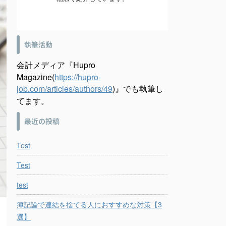
執筆活動
会計メディア『Hupro
Magazine(
https://hupro-
job.com/articles/authors/49
)』でも執筆し
てます。
最近の投稿
Test
Test
test
簿記論で連結を捨てる人におすすめな対策【3
選】