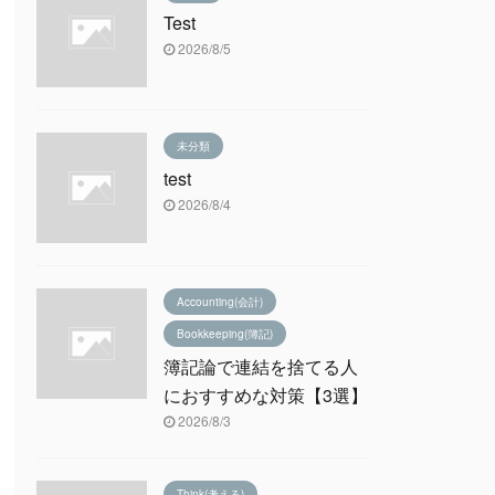
Test
2026/8/5
未分類
test
2026/8/4
Accounting(会計)
Bookkeeping(簿記)
簿記論で連結を捨てる人
におすすめな対策【3選】
2026/8/3
Think(考える)