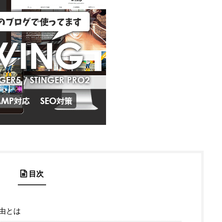
目次
由とは