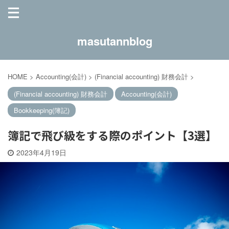
masutannblog
HOME
>
Accounting(会計)
>
(Financial accounting) 財務会計
>
(Financial accounting) 財務会計
Accounting(会計)
Bookkeeping(簿記)
簿記で飛び級をする際のポイント【3選】
2023年4月19日