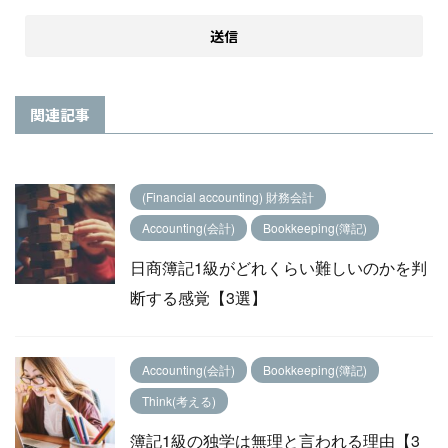
関連記事
(Financial accounting) 財務会計
Accounting(会計)
Bookkeeping(簿記)
日商簿記1級がどれくらい難しいのかを判
断する感覚【3選】
Accounting(会計)
Bookkeeping(簿記)
Think(考える)
簿記1級の独学は無理と言われる理由【3