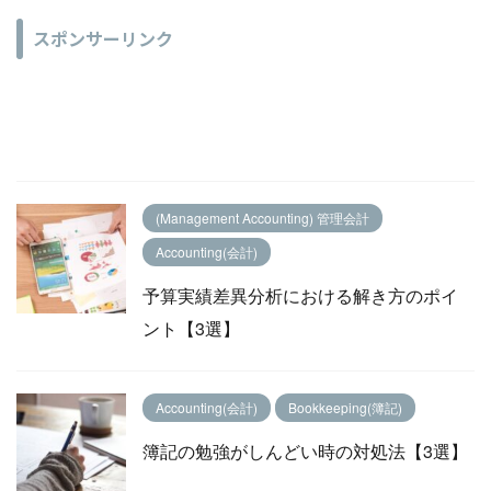
スポンサーリンク
(Management Accounting) 管理会計
Accounting(会計)
予算実績差異分析における解き方のポイ
ント【3選】
Accounting(会計)
Bookkeeping(簿記)
簿記の勉強がしんどい時の対処法【3選】