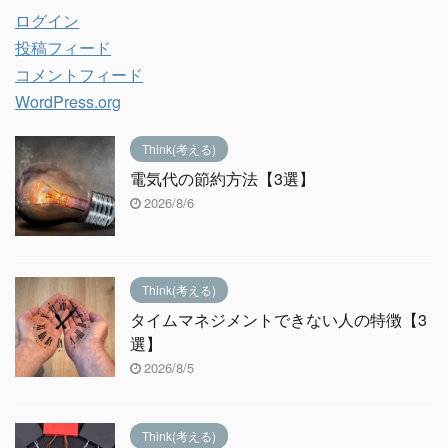
ログイン
投稿フィード
コメントフィード
WordPress.org
Think(考える)
電気代の節約方法【3選】
2026/8/6
Think(考える)
タイムマネジメントできない人の特徴【3
選】
2026/8/5
Think(考える)