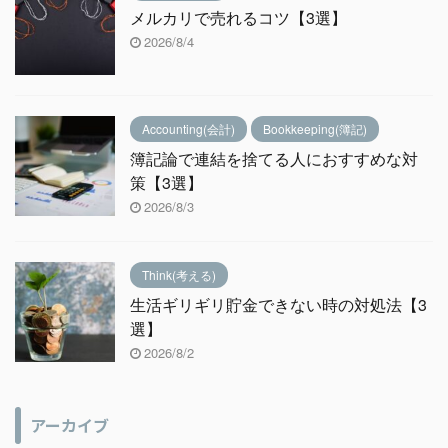
メルカリで売れるコツ【3選】
2026/8/4
Accounting(会計)
Bookkeeping(簿記)
簿記論で連結を捨てる人におすすめな対
策【3選】
2026/8/3
Think(考える)
生活ギリギリ貯金できない時の対処法【3
選】
2026/8/2
アーカイブ