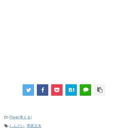
-
Think(考える)
-
しんどい
,
専業主夫