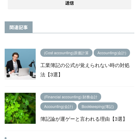
関連記事
(Cost accounting)原価計算
Accounting(会計)
工業簿記の公式が覚えられない時の対処
法【3選】
(Financial accounting) 財務会計
Accounting(会計)
Bookkeeping(簿記)
簿記論が運ゲーと言われる理由【3選】