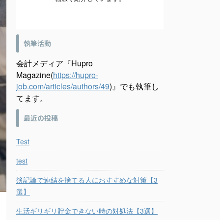
執筆活動
会計メディア『Hupro
Magazine(
https://hupro-
job.com/articles/authors/49
)』でも執筆し
てます。
最近の投稿
Test
test
簿記論で連結を捨てる人におすすめな対策【3
選】
生活ギリギリ貯金できない時の対処法【3選】