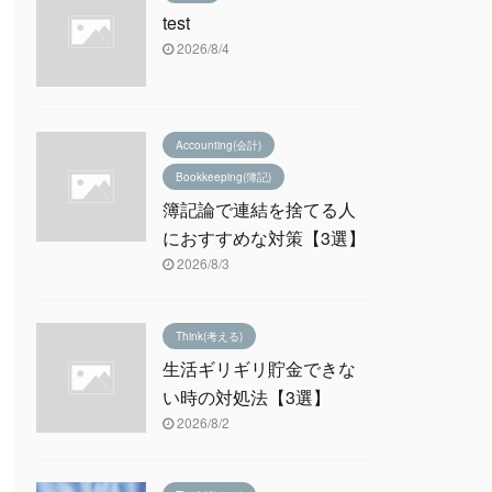
test
2026/8/4
Accounting(会計)
Bookkeeping(簿記)
簿記論で連結を捨てる人
におすすめな対策【3選】
2026/8/3
Think(考える)
生活ギリギリ貯金できな
い時の対処法【3選】
2026/8/2