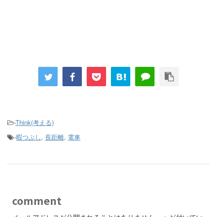
-
Think(考える)
-
暇つぶし
,
長距離
,
電車
comment