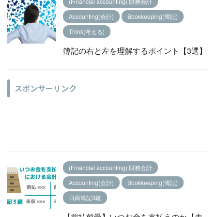
(Financial accounting) 財務会計
Accounting(会計)
Bookkeeping(簿記)
Think(考える)
簿記の右と左を理解するポイント【3選】
スポンサーリンク
(Financial accounting) 財務会計
Accounting(会計)
Bookkeeping(簿記)
日商簿記3級
【前払前受】いつお金を支払うのか【未