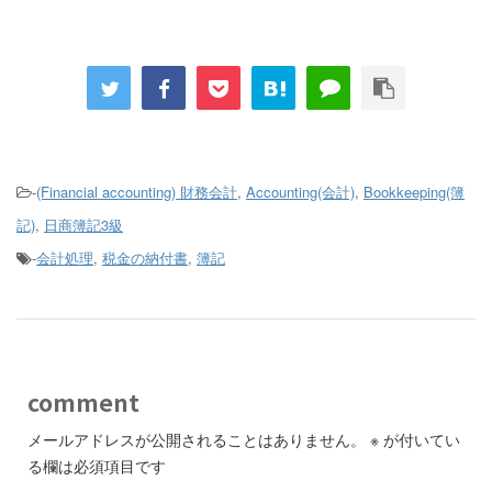
-
(Financial accounting) 財務会計
,
Accounting(会計)
,
Bookkeeping(簿
記)
,
日商簿記3級
-
会計処理
,
税金の納付書
,
簿記
comment
メールアドレスが公開されることはありません。
※
が付いてい
る欄は必須項目です