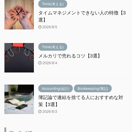
Think(考える)
タイムマネジメントできない人の特徴【3
選】
2026/8/5
Think(考える)
メルカリで売れるコツ【3選】
2026/8/4
Accounting(会計)
Bookkeeping(簿記)
簿記論で連結を捨てる人におすすめな対
策【3選】
2026/8/3