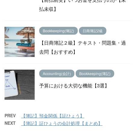
払未収】
Bookkeeping(簿記)
日商簿記2級
【日商簿記２級】テキスト・問題集・過
去問【おすすめ】
Accounting(会計)
Bookkeeping(簿記)
予算における大切な機能【3選】
PREV
【簿記】預金関係【証ひょう】
NEXT
【簿記】証ひょうの会計処理【まとめ】