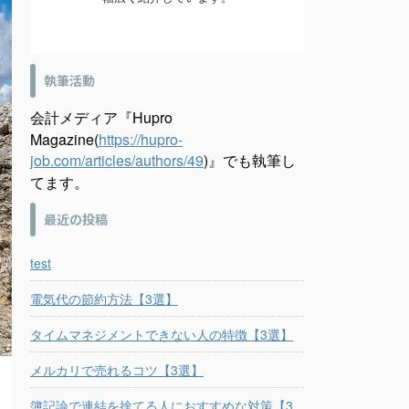
執筆活動
会計メディア『Hupro
Magazine(
https://hupro-
job.com/articles/authors/49
)』でも執筆し
てます。
最近の投稿
test
電気代の節約方法【3選】
タイムマネジメントできない人の特徴【3選】
メルカリで売れるコツ【3選】
簿記論で連結を捨てる人におすすめな対策【3