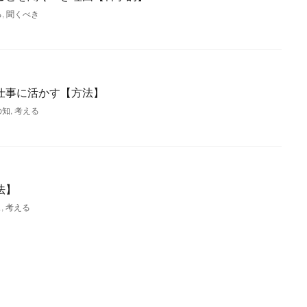
る
,
聞くべき
仕事に活かす【方法】
の知
,
考える
法】
ュ
,
考える