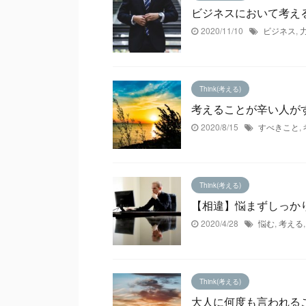
ビジネスにおいて考え
2020/11/10
ビジネス
,
Think(考える)
考えることが辛い人が
2020/8/15
すべきこと
,
Think(考える)
【相違】悩まずしっか
2020/4/28
悩む
,
考える
Think(考える)
大人に何度も言われる