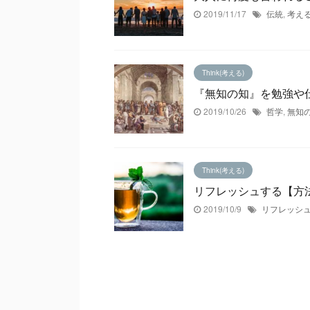
2019/11/17
伝統
,
考え
Think(考える)
『無知の知』を勉強や
2019/10/26
哲学
,
無知
Think(考える)
リフレッシュする【方
2019/10/9
リフレッシ