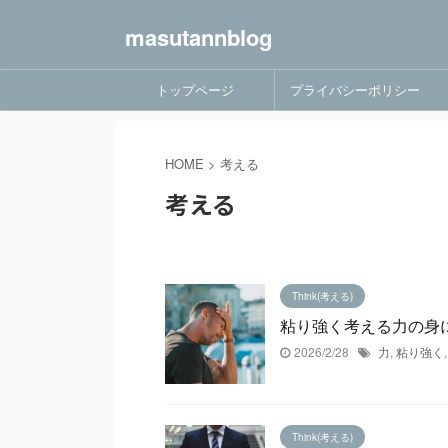
masutannblog
トップページ
プライバシーポリシー
HOME
>
考える
考える
Think(考える)
粘り強く考える力の身
2026/2/28
力
,
粘り強く
Think(考える)