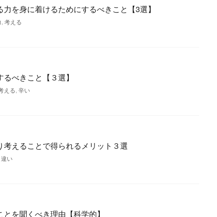
る力を身に着けるためにするべきこと【3選】
力
,
考える
するべきこと【３選】
考える
,
辛い
り考えることで得られるメリット３選
,
違い
ことを聞くべき理由【科学的】