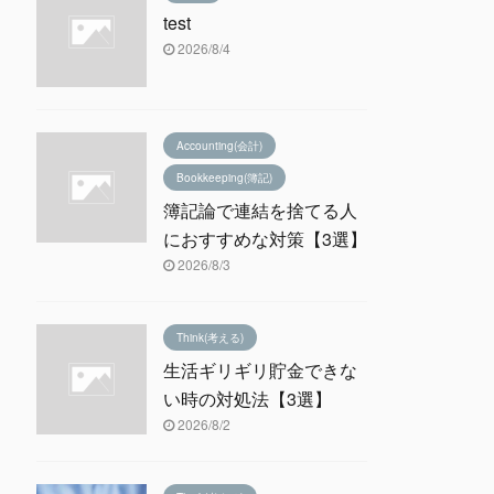
test
2026/8/4
Accounting(会計)
Bookkeeping(簿記)
簿記論で連結を捨てる人
におすすめな対策【3選】
2026/8/3
Think(考える)
生活ギリギリ貯金できな
い時の対処法【3選】
2026/8/2