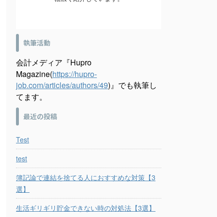
執筆活動
会計メディア『Hupro
Magazine(
https://hupro-
job.com/articles/authors/49
)』でも執筆し
てます。
最近の投稿
Test
test
簿記論で連結を捨てる人におすすめな対策【3
選】
生活ギリギリ貯金できない時の対処法【3選】