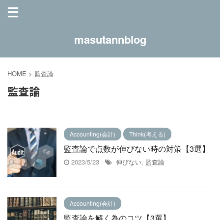
masutannblog
HOME
>
監査論
監査論
Accounting(会計)
Think(考える)
監査論で点数が伸びない時の対策【3選】
2023/5/23
伸びない
,
監査論
Accounting(会計)
監査論を解く為のコツ【3選】