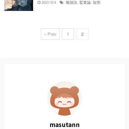
2021/5/4
勉強法
,
監査論
,
短答
« Prev
1
2
masutann