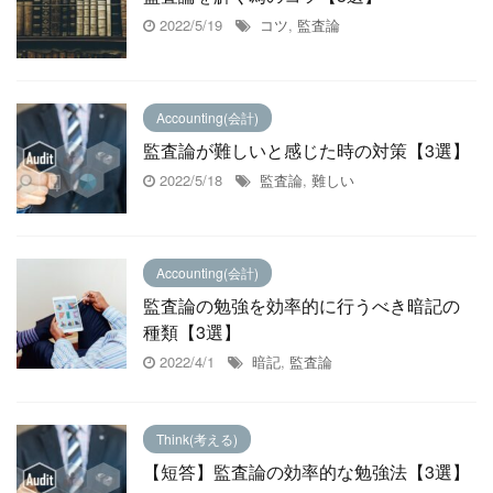
2022/5/19
コツ
,
監査論
Accounting(会計)
監査論が難しいと感じた時の対策【3選】
2022/5/18
監査論
,
難しい
Accounting(会計)
監査論の勉強を効率的に行うべき暗記の
種類【3選】
2022/4/1
暗記
,
監査論
Think(考える)
【短答】監査論の効率的な勉強法【3選】